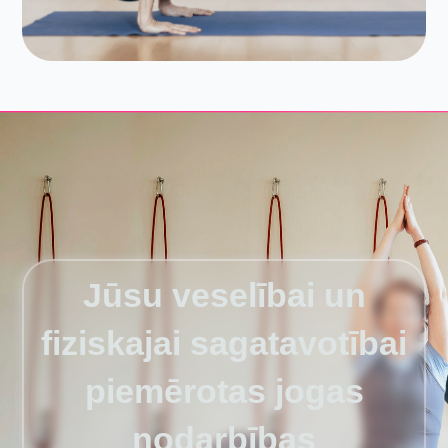
Jūsu veselībai un
fiziskajai sagatavotībai
piemērotas jogas
nodarbības