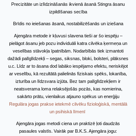
Precizitāte un izlīdzināšanās ikvienā āsanā Stingra āsanu
izpildīšanas secība
Brīdis no ieiešanas āsanā, nostabilizēšanās un iziešana
Ajengāra metode ir kļuvusi slavena tieši ar šo iespēju –
pielāgot āsanu jeb pozu individuāli katra cilvēka ķermeņa un
veselības stāvokļa īpatnībām. Nodarbībās tiek izmantoti
dažādi palīglīdzekļi – segas, siksnas, bloki, bolsteri, plāksnes
u.c. Līdz ar to āsana dod labāko iespējamo efektu, neriskējot
ar veselību, kā rezultātā palielinās fiziskais spēks, lokanība,
izturība un līdzsvara izjūta. Bez tam palīglīdzekļiem ir
neatsverama loma relaksējošās pozās, kas nomierina,
sakārto prātu, vienlaikus atjauno spēkus un enerģiju
Regulāra jogas prakse ietekmē cilvēku fizioloģiskā, mentālā
un psihiskā līmenī
Ajengāra jogas metodi ciena un praktizē ļoti daudzās
pasaules valstīs. Vairāk par B.K.S. Ajengāra jogu: