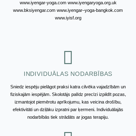
www.iyengar-yoga.com www.iyengaryoga.org.uk
www.bksiyengar.com www.iyengar–yoga-bangkok.com
www.iyisf.org
INDIVIDUĀLAS NODARBĪBAS
Sniedz iespēju pielāgot praksi katra cilvēka vajadzībām un
fiziskajām iespējām. Skolotājs palīdz precīzi izpildīt pozas,
izmantojot piemērotu aprīkojumu, kas veicina drošību,
efektivitāti un dziļāku izpratni par ķermeni. Individuālajās
nodarbībās tiek strādāts ar jogas terapiju.