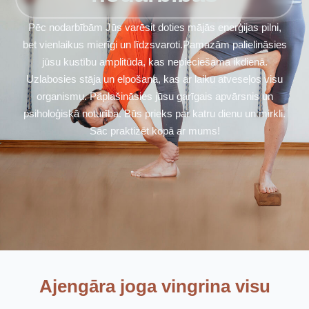
Pēc nodarbībām Jūs varēsit doties mājās enerģijas pilni,
bet vienlaikus mierīgi un līdzsvaroti.Pamazām palielināsies
jūsu kustību amplitūda, kas nepieciešama ikdienā.
Uzlabosies stāja un elpošana, kas ar laiku atveseļos visu
organismu. Paplašināsies jūsu garīgais apvārsnis un
psiholoģiskā noturība. Būs prieks par katru dienu un mirkli.
Sāc praktizēt kopā ar mums!
Ajengāra joga vingrina visu