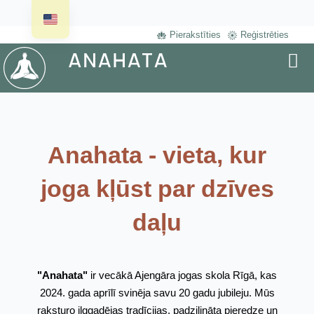
Pierakstīties
Reģistrēties
Anahata - vieta, kur
joga kļūst par dzīves
daļu
"Anahata"
ir vecākā Ajengāra jogas skola Rīgā, kas
2024. gada aprīlī svinēja savu 20 gadu jubileju. Mūs
raksturo ilggadējas tradīcijas, padziļināta pieredze un