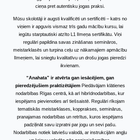
cieņa pret autentisku jogas praksi.
Mūsu skolotāji ir augsti kvalificēti un sertificēti – katrs no
viņiem ir apguvis vismaz trīs gadu mācību kursu, lai
iegūtu starptautiski atzīto L1 līmeņa sertifikātu. Viņi
regulāri papildina savas zināšanas semināros,
meistarklasēs un turpina ceļu uz nākamajiem apmācību
līmeņiem, lai sniegtu kvalitatīvu un drošu jogas pieredzi
ikvienam.
“Anahata” ir atvērta gan iesācējiem, gan
pieredzējušiem praktizētājiem
Piedāvājam klātienes
nodarbības Rīgas centrā, kā arī hibrīdnodarbības, kur
iespējams pievienoties arī tiešsaistē. Regulāri rīkojam
tematiskās meistarklases, kopprakses, seminārus,
pranajamas nodarbības un retrītus, kuros iespējams
padziļināt savu izpratni par jogu un sevi pašu.
Nodarbības notiek latviešu valodā, ar instrukcijām angļu