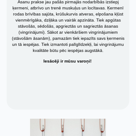
Āsanu prakse jau pašās pirmajās nodarbībās izstiepj
ķermeni, atbrīvo un trenē muskuļus un locītavas. Ķermenī
rodas brīvības sajūta, krūšukurvis atveras, elpošana kļūst
vienmērīgāka, dziļāka un vairāk apzināta. Tiek apgūtas
stāvošās, sēdošās, apgrieztās un sagrieztās āsanas
(vingrinājumi). Sākot ar vienkāršiem vingrinājumiem
(stāvošām āsanām), pamazām tiek iepazīts savs ķermenis
un tā iespējas. Tiek izmantoti palīglīdzekļi, lai vingrinājumu
kvalitāte būtu pēc iespējas augstākā.
Iesācēji ir mūsu varoņi!