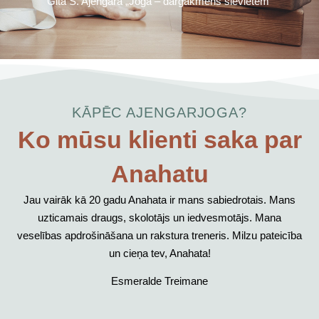
Gita S. Ajengāra „Joga – dārgakmens sievietēm”
KĀPĒC AJENGARJOGA?
Ko mūsu klienti saka par
Anahatu
Jau vairāk kā 20 gadu Anahata ir mans sabiedrotais. Mans
uzticamais draugs, skolotājs un iedvesmotājs. Mana
veselības apdrošināšana un rakstura treneris. Milzu pateicība
un cieņa tev, Anahata!
Esmeralde Treimane