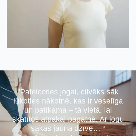
"Pateicoties jogai, cilvēks sāk
lūkoties nākotnē, kas ir veselīga
un patīkama – tā vietā, lai
skatītos atpakaļ pagātnē. Ar jogu
sākas jauna dzīve… “