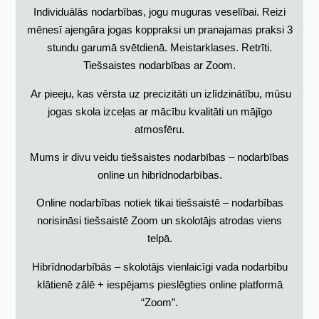
Individuālās nodarbības, jogu muguras veselībai. Reizi
mēnesī ajengāra jogas koppraksi un pranajamas praksi 3
stundu garumā svētdienā. Meistarklases. Retrīti.
Tiešsaistes nodarbības ar Zoom.
Ar pieeju, kas vērsta uz precizitāti un izlīdzinātību, mūsu
jogas skola izceļas ar mācību kvalitāti un mājīgo
atmosfēru.
Mums ir divu veidu tiešsaistes nodarbības – nodarbības
online un hibrīdnodarbības.
Online nodarbības notiek tikai tiešsaistē – nodarbības
norisināsi tiešsaistē Zoom un skolotājs atrodas viens
telpā.
Hibrīdnodarbībās – skolotājs vienlaicīgi vada nodarbību
klātienē zālē + iespējams pieslēgties online platformā
“Zoom”.