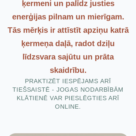
ķermeni un palīdz justies
enerģijas pilnam un mierīgam.
Tās mērķis ir attīstīt apziņu katrā
ķermeņa daļā, radot dziļu
līdzsvara sajūtu un prāta
skaidrību.
PRAKTIZĒT IESPĒJAMS ARĪ
TIEŠSAISTĒ - JOGAS NODARBĪBĀM
KLĀTIENĒ VAR PIESLĒGTIES ARĪ
ONLINE.