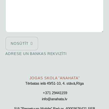
NOSŪTĪT
ADRESE UN BANKAS REKVIZĪTI
JOGAS SKOLA "ANAHATA"
Tērbatas ielā 49/51-10, 4. stāvā,Rīga
+371 29441159
info@anahata.lv
SIA ”Perpetuum Mobile” Reģ.nr. 40003676421 SEB