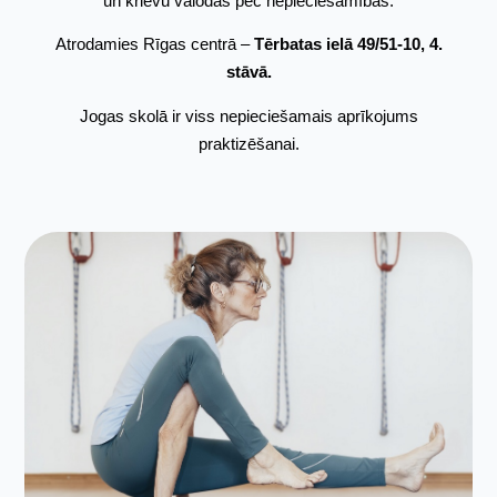
un krievu valodās pēc nepieciešamības.
Atrodamies Rīgas centrā –
Tērbatas ielā 49/51-10, 4.
stāvā.
Jogas skolā ir viss nepieciešamais aprīkojums
praktizēšanai.