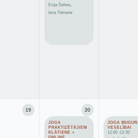
Evija Šefere
,
Ieva Tolmane
19
20
JOGA
JOGA MUGUR
PRAKTIZĒTĀJIEM
VESELĪBAI
KLĀTIENE +
12:00 -
13:30
ONLINE