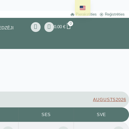
Pierakstīties
Reģistrēties
0
0.00
€
EDZĒJI
AUGUSTS
2026
SES
SVE