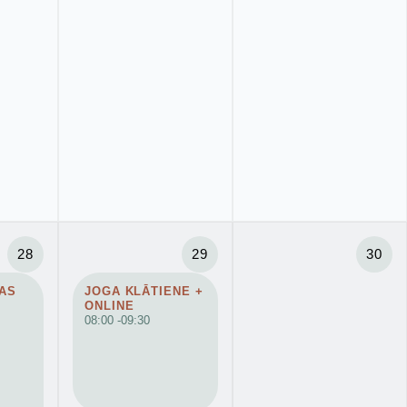
28
29
30
AS
JOGA KLĀTIENE +
ONLINE
08:00 -
09:30