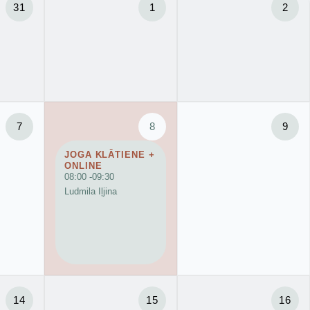
31
1
2
7
8
9
JOGA KLĀTIENE +
ONLINE
08:00 -
09:30
Ludmila Iļjina
14
15
16