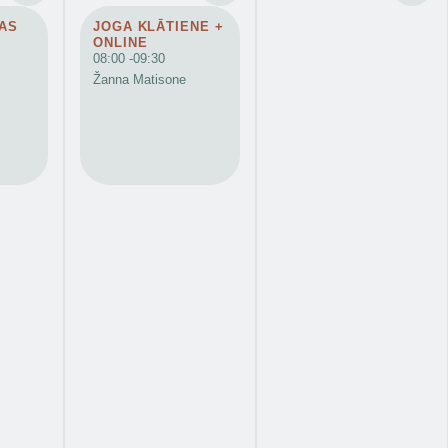
AS
JOGA KLĀTIENE +
ONLINE
08:00 -
09:30
Žanna Matisone